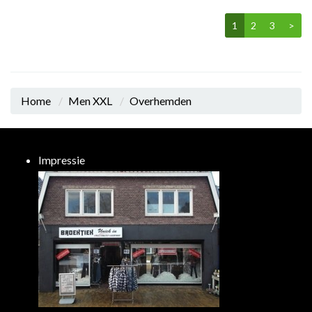
1
2
3
>
Home
Men XXL
Overhemden
Impressie