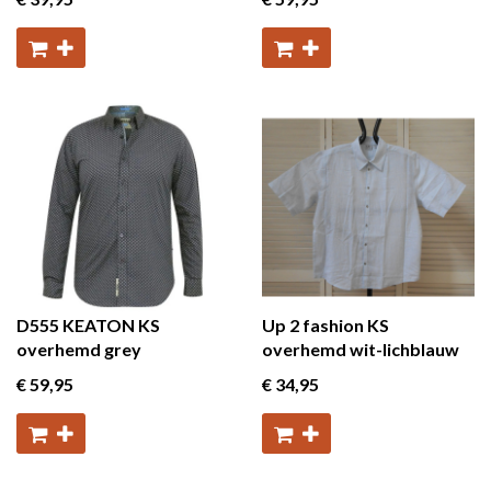
D555 KEATON KS
Up 2 fashion KS
overhemd grey
overhemd wit-lichblauw
€ 59
,95
€ 34
,95