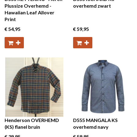
Plussize Overhemd -
overhemd zwart
Hawaiian Leaf Allover
Print
€ 54
,95
€ 59
,95
Henderson OVERHEMD
D555 MANGALA KS
(KS) flanel bruin
overhemd navy
€ 39
,95
€ 59
,95