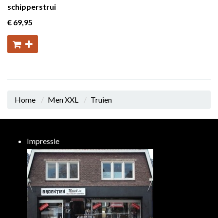
schipperstrui
€ 69
,95
Home
Men XXL
Truien
Impressie