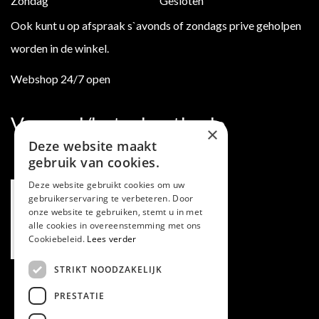
Zondag
Gesloten
Ook kunt u op afspraak s`avonds of zondags prive geholpen
worden in de winkel.
Webshop 24/7 open
Verzend/betaalmethode
×
Deze website maakt
gebruik van cookies.
Deze website gebruikt cookies om uw
gebruikerservaring te verbeteren. Door
onze website te gebruiken, stemt u in met
alle cookies in overeenstemming met ons
Cookiebeleid.
Lees verder
STRIKT NOODZAKELIJK
PRESTATIE