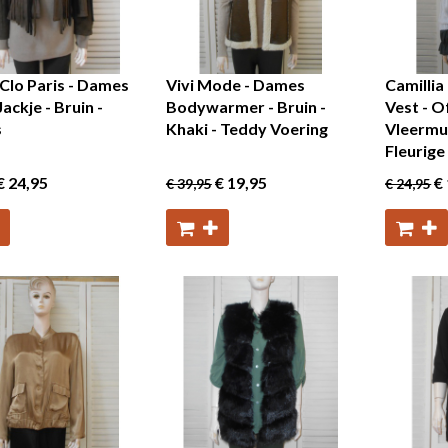
Clo Paris - Dames
Vivi Mode - Dames
Camillia
Jackje - Bruin -
Bodywarmer - Bruin -
Vest - O
s
Khaki - Teddy Voering
Vleermu
Fleurig
€ 24
,95
€ 19
,95
€ 
€ 39
,95
€ 24
,95