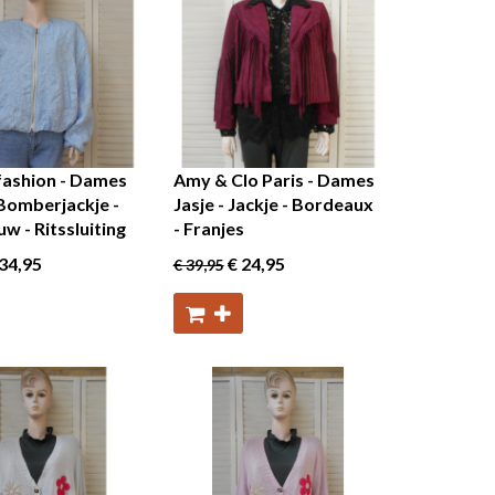
fashion - Dames
Amy & Clo Paris - Dames
Bomberjackje -
Jasje - Jackje - Bordeaux
uw - Ritssluiting
- Franjes
34
,95
€ 24
,95
€ 39
,95