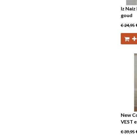
Iz Nai
goud
€ 24
,95
New Co
VEST e
€ 39
,95