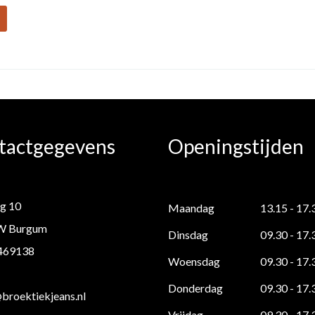
tactgegevens
Openingstijden
g 10
Maandag
13.15 - 17.
W Burgum
Dinsdag
09.30 - 17.
 469138
Woensdag
09.30 - 17.
Donderdag
09.30 - 17.
roektiekjeans.nl
Vrijdag
09.30 - 17.