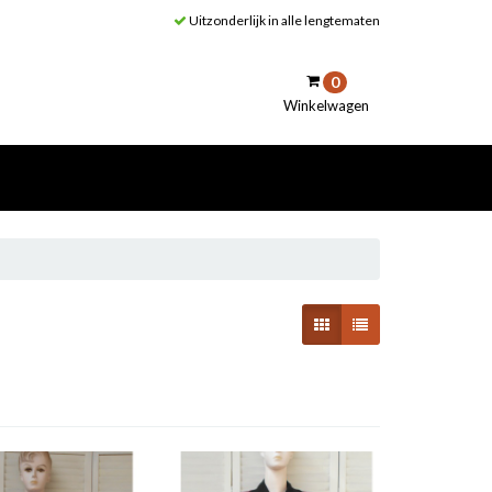
Uitzonderlijk in alle lengtematen
0
Winkelwagen
inkelwagen
Uw winkelwagen is leeg.
Vul hem met producten.