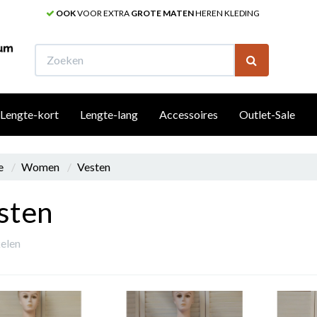
OOK
VOOR EXTRA
GROTE MATEN
HEREN KLEDING
W
Lengte-kort
Lengte-lang
Accessoires
Outlet-Sale
e
Women
Vesten
sten
kelen