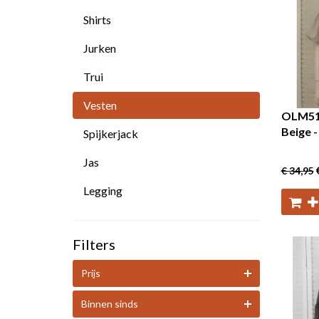
Shirts
Jurken
Trui
Vesten
OLM51 
Beige 
Spijkerjack
Jas
€ 34
,95
Legging
Filters
Prijs
Binnen sinds