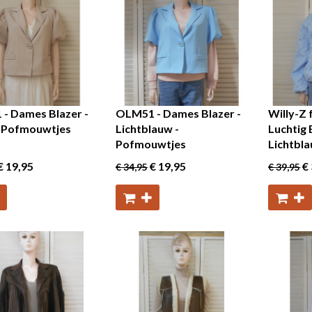
- Dames Blazer -
OLM51 - Dames Blazer -
Willy-Z 
- Pofmouwtjes
Lichtblauw -
Luchtig 
Pofmouwtjes
Lichtbla
€ 19
,95
€ 19
,95
€ 
€ 34
,95
€ 39
,95