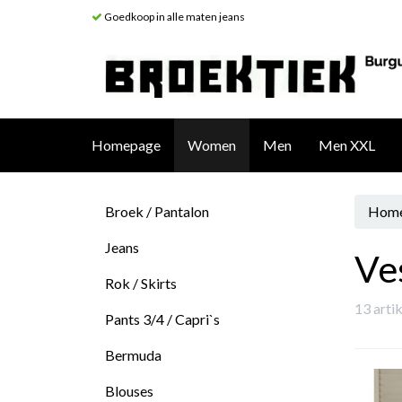
Goedkoop in alle maten jeans
Homepage
Women
Men
Men XXL
Broek / Pantalon
Hom
Jeans
Ve
Rok / Skirts
13 arti
Pants 3/4 / Capri`s
Bermuda
Blouses