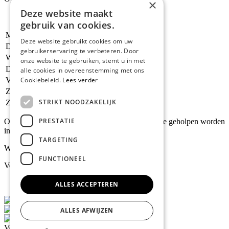
×
Deze website maakt
gebruik van cookies.
Maandag
13.15 - 17.30 uur
Deze website gebruikt cookies om uw
Dinsdag
09.30 - 17.30 uur
gebruikerservaring te verbeteren. Door
Woensdag
09.30 - 17.30 uur
onze website te gebruiken, stemt u in met
Donderdag
09.30 - 17.30 uur
alle cookies in overeenstemming met ons
Vrijdag
09.30 - 17.30 uur
Cookiebeleid.
Lees verder
Zaterdag
09.30 - 16.30 uur
STRIKT NOODZAKELIJK
Zondag
Gesloten
PRESTATIE
Ook kunt u op afspraak s`avonds of zondags prive geholpen worden
in de winkel.
TARGETING
Webshop 24/7 open
FUNCTIONEEL
Verzend/betaalmethode
ALLES ACCEPTEREN
ALLES AFWIJZEN
Volg ons via Facebook