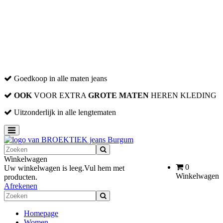
Mutsen
Sjaals
Handschoenen
Outlet-Sale
Women
Men
Men XXL
Goedkoop in alle maten jeans
OOK
VOOR EXTRA
GROTE MATEN
HEREN KLEDING
Uitzonderlijk in alle lengtematen
Toggle
navigation
Winkelwagen
0
Uw winkelwagen is leeg.
Vul hem met
Winkelwagen
producten.
Afrekenen
Homepage
Women