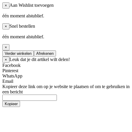
Aan Wishlist toevoegen
×
één moment alstublief.
Snel bestellen
×
één moment alstublief.
×
Verder winkelen
Afrekenen
Leuk dat je dit artikel wilt delen!
×
Facebook
Pinterest
WhatsApp
Email
Kopieer deze link om op je website te plaatsen of om te gebruiken in
een bericht
Kopieer
Homepage
Women
Broek / Pantalon
Jeans