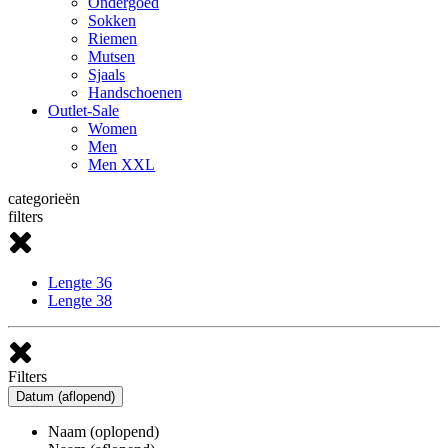
Ondergoed
Sokken
Riemen
Mutsen
Sjaals
Handschoenen
Outlet-Sale
Women
Men
Men XXL
categorieën
filters
Lengte 36
Lengte 38
Filters
Datum (aflopend)
Naam (oplopend)