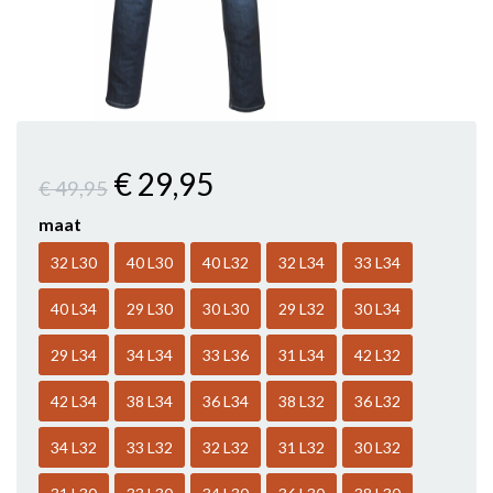
€ 29
,95
€ 49
,95
maat
32 L30
40 L30
40 L32
32 L34
33 L34
40 L34
29 L30
30 L30
29 L32
30 L34
29 L34
34 L34
33 L36
31 L34
42 L32
42 L34
38 L34
36 L34
38 L32
36 L32
34 L32
33 L32
32 L32
31 L32
30 L32