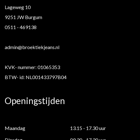
Lageweg 10
9251 JW Burgum
0511 - 469138
admin@broektiekjeans.nl
KVK- nummer: 01065353
BTW- id: NL001433797B04
Openingstijden
Maandag
13.15 - 17.30 uur
Dinsdag
09.30 - 17.30 uur