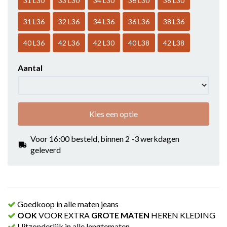
31 L30
33 L30
34 L30
36 L30
38 L30
31 L36
32 L36
34 L36
36 L36
38 L36
40 L36
42 L36
42 L30
40 L38
42 L38
Aantal
Kies een optie
Voor 16:00 besteld, binnen 2 -3 werkdagen
geleverd
Goedkoop in alle maten jeans
OOK
VOOR EXTRA
GROTE MATEN
HEREN KLEDING
Uitzonderlijk in alle lengtematen