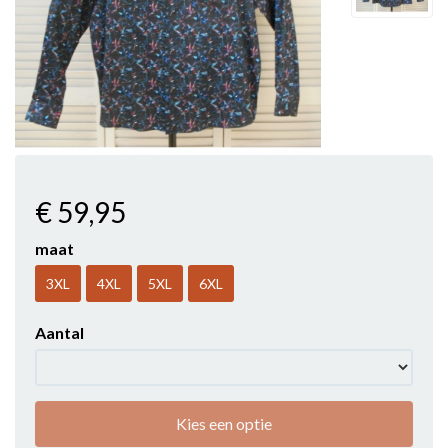
€ 59
,95
maat
3XL
4XL
5XL
6XL
Aantal
Kies een optie