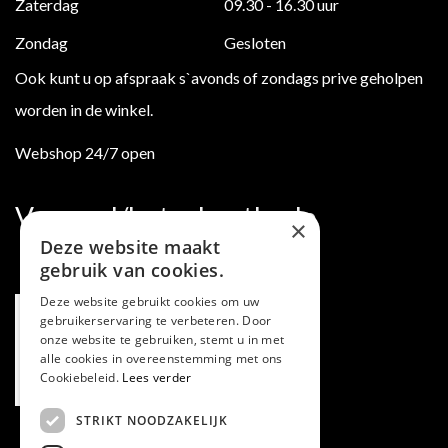
Zaterdag
09.30 - 16.30 uur
Zondag
Gesloten
Ook kunt u op afspraak s`avonds of zondags prive geholpen
worden in de winkel.
Webshop 24/7 open
Verzend/betaalmethode
×
Deze website maakt
gebruik van cookies.
Deze website gebruikt cookies om uw
gebruikerservaring te verbeteren. Door
onze website te gebruiken, stemt u in met
alle cookies in overeenstemming met ons
Cookiebeleid.
Lees verder
STRIKT NOODZAKELIJK