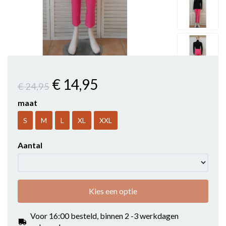
€ 14
,95
€ 24
,95
maat
S
M
L
XL
XXL
Aantal
Kies een optie
Voor 16:00 besteld, binnen 2 -3 werkdagen