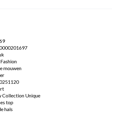
69
0000201697
uk
 Fashion
ge mouwen
ter
0251120
rt
 Collection Unique
es top
e hals