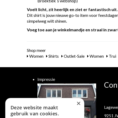
Broektiek`s webshop)
Voelt licht, zit heerlijk en ziet er fantastisch uit.
Dit shirt is jouw nieuwe go-to item voor feestdagen
simpelweg wilt shinen.
Voeg toe aan je winkelmandje en straal in zwart
Shop meer
Women
Shirts
Outlet-Sale
Women
Trui
Impressie
Con
×
Deze website maakt
Lagewe
gebruik van cookies.
9251 J