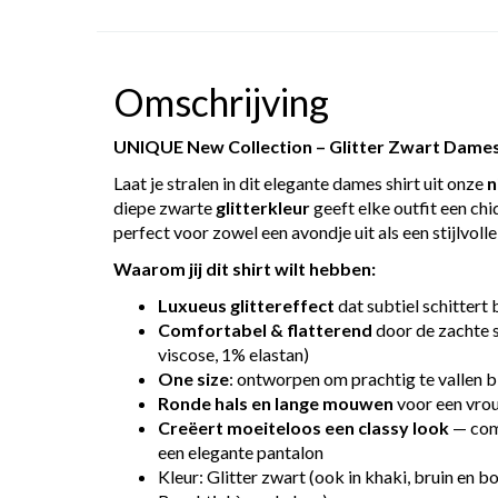
Omschrijving
UNIQUE New Collection – Glitter Zwart Dames 
Laat je stralen in dit elegante dames shirt uit onze
n
diepe zwarte
glitterkleur
geeft elke outfit een chiq
perfect voor zowel een avondje uit als een stijlvoll
Waarom jij dit shirt wilt hebben:
Luxueus glittereffect
dat subtiel schittert
Comfortabel & flatterend
door de zachte 
viscose, 1% elastan)
One size
: ontworpen om prachtig te vallen b
Ronde hals en lange mouwen
voor een vrouw
Creëert moeiteloos een classy look
— comb
een elegante pantalon
Kleur: Glitter zwart (ook in khaki, bruin en b