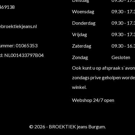
 469138
Woensdag
09.30 - 17.
Donderdag
09.30 - 17.
roektiekjeans.nl
Vrijdag
09.30 - 17.
ummer: 01065353
Zaterdag
09.30 - 16.
d: NL001433797B04
Zondag
Gesloten
Ook kunt u op afspraak s`avon
zondags prive geholpen worden
winkel.
Webshop 24/7 open
© 2026 - BROEKTIEK jeans Burgum.