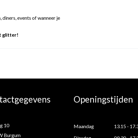
, diners, events of wanneer je
 glitter!
tactgegevens
Openingstijden
g 10
Maandag
13.15 - 17.
W Burgum
Dinsdag
09.30 - 17.