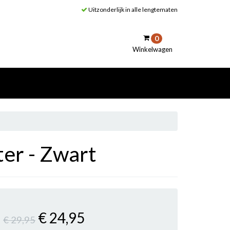
Uitzonderlijk in alle lengtematen
0
Winkelwagen
inkelwagen
Uw winkelwagen is leeg.
Vul hem met producten.
ter - Zwart
€ 24
,95
€ 29
,95