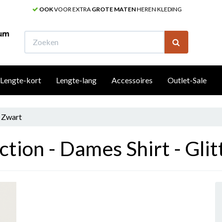
OOK
VOOR EXTRA
GROTE MATEN
HEREN KLEDING
W
Lengte-kort
Lengte-lang
Accessoires
Outlet-Sale
- Zwart
tion - Dames Shirt - Glit