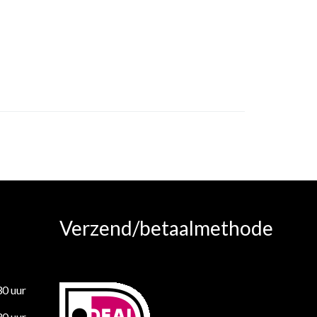
Verzend/betaalmethode
30 uur
30 uur