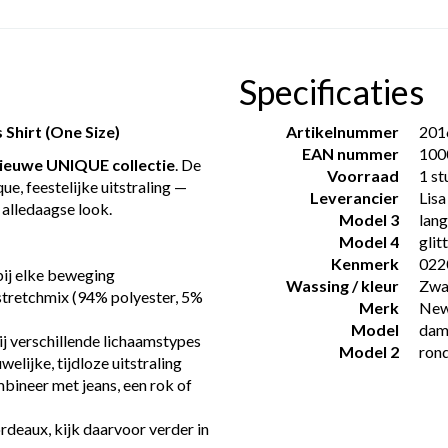
Specificaties
Shirt (One Size)
Artikelnummer
201
EAN nummer
100
ieuwe UNIQUE collectie
. De
Voorraad
1 st
ue, feestelijke uitstraling —
Leverancier
Lisa
e alledaagse look.
Model 3
lan
Model 4
glit
Kenmerk
022
 bij elke beweging
Wassing / kleur
Zwa
stretchmix (94% polyester, 5%
Merk
New
Model
dam
ij verschillende lichaamstypes
Model 2
rond
elijke, tijdloze uitstraling
ineer met jeans, een rok of
ordeaux, kijk daarvoor verder in