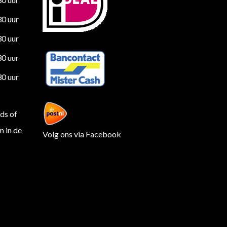
30 uur
30 uur
30 uur
30 uur
ds of
 in de
Volg ons via Facebook