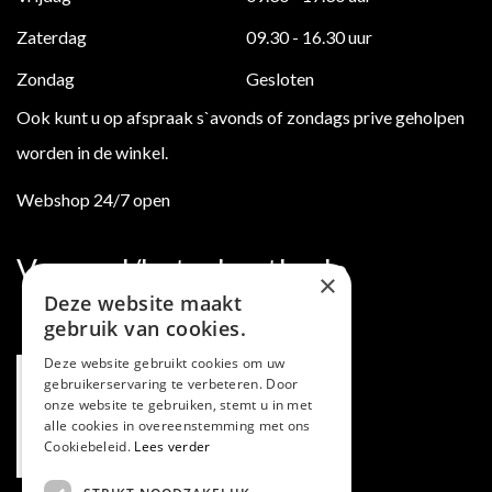
Zaterdag
09.30 - 16.30 uur
Zondag
Gesloten
Ook kunt u op afspraak s`avonds of zondags prive geholpen
worden in de winkel.
Webshop 24/7 open
Verzend/betaalmethode
×
Deze website maakt
gebruik van cookies.
Deze website gebruikt cookies om uw
gebruikerservaring te verbeteren. Door
onze website te gebruiken, stemt u in met
alle cookies in overeenstemming met ons
Cookiebeleid.
Lees verder