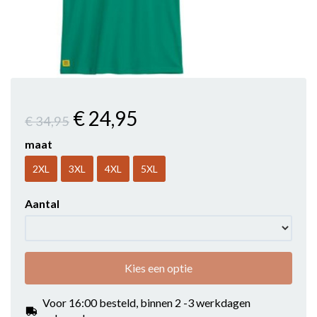
€ 24
,95
€ 34
,95
maat
2XL
3XL
4XL
5XL
Aantal
Kies een optie
Voor 16:00 besteld, binnen 2 -3 werkdagen