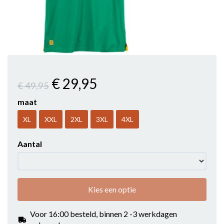
€ 29
,95
€ 49
,95
maat
XL
XXL
2XL
3XL
4XL
Aantal
Kies een optie
Voor 16:00 besteld, binnen 2 -3 werkdagen