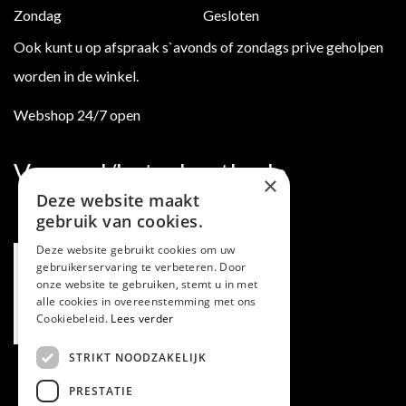
Zondag
Gesloten
Ook kunt u op afspraak s`avonds of zondags prive geholpen
worden in de winkel.
Webshop 24/7 open
Verzend/betaalmethode
×
Deze website maakt
gebruik van cookies.
Deze website gebruikt cookies om uw
gebruikerservaring te verbeteren. Door
onze website te gebruiken, stemt u in met
alle cookies in overeenstemming met ons
Cookiebeleid.
Lees verder
STRIKT NOODZAKELIJK
PRESTATIE