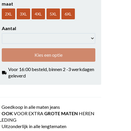
maat
2XL
3XL
4XL
5XL
6XL
Aantal
Kies een optie
Voor 16:00 besteld, binnen 2 -3 werkdagen
geleverd
Goedkoop in alle maten jeans
OOK
VOOR EXTRA
GROTE MATEN
HEREN
LEDING
Uitzonderlijk in alle lengtematen