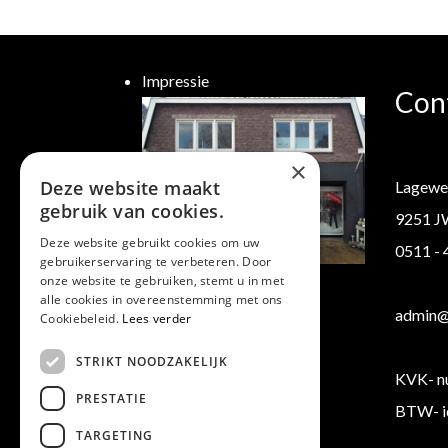
Impressie
Con
×
Deze website maakt
Lagewe
gebruik van cookies.
9251 J
Deze website gebruikt cookies om uw
0511 -
gebruikerservaring te verbeteren. Door
Klantenservice
onze website te gebruiken, stemt u in met
alle cookies in overeenstemming met ons
Verzending/ Retourneren
admin@b
Cookiebeleid.
Lees verder
Algemene voorwaarden
STRIKT NOODZAKELIJK
KVK- n
PRESTATIE
BTW- i
TARGETING