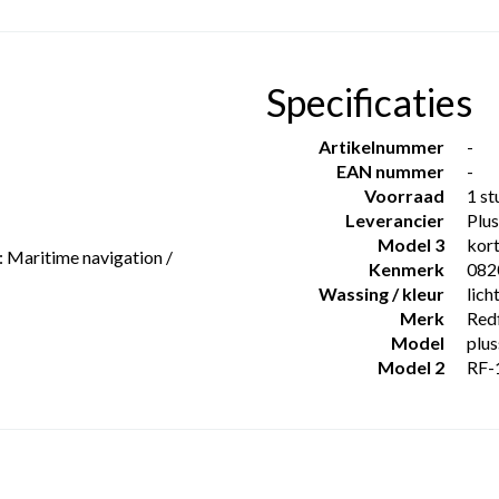
Specificaties
Artikelnummer
-
EAN nummer
-
Voorraad
1 st
Leverancier
Plus
Model 3
kor
 Maritime navigation /
Kenmerk
082
Wassing / kleur
lich
Merk
Redf
Model
plus
Model 2
RF-