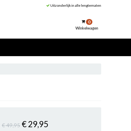
Uitzonderlijk in alle lengtematen
0
Winkelwagen
inkelwagen
Uw winkelwagen is leeg.
Vul hem met producten.
€ 29
,95
€ 49
,95