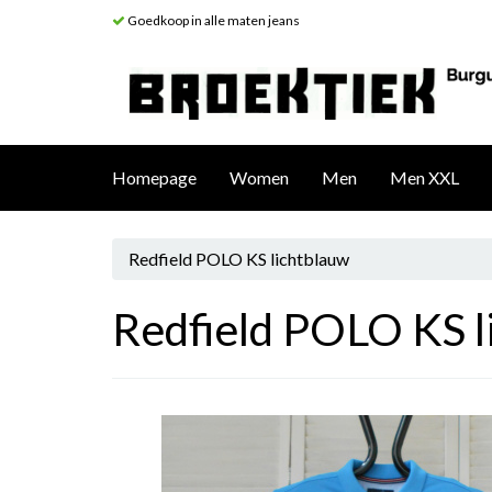
Goedkoop in alle maten jeans
Homepage
Women
Men
Men XXL
Redfield POLO KS lichtblauw
Redfield POLO KS l