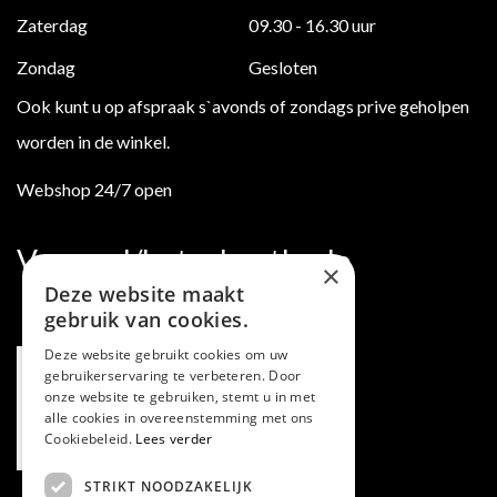
Zaterdag
09.30 - 16.30 uur
Zondag
Gesloten
Ook kunt u op afspraak s`avonds of zondags prive geholpen
worden in de winkel.
Webshop 24/7 open
Verzend/betaalmethode
×
Deze website maakt
gebruik van cookies.
Deze website gebruikt cookies om uw
gebruikerservaring te verbeteren. Door
onze website te gebruiken, stemt u in met
alle cookies in overeenstemming met ons
Cookiebeleid.
Lees verder
STRIKT NOODZAKELIJK