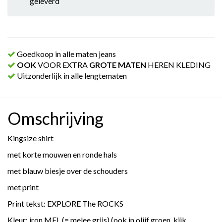
geleverd
Goedkoop in alle maten jeans
OOK
VOOR EXTRA
GROTE MATEN
HEREN KLEDING
Uitzonderlijk in alle lengtematen
Omschrijving
Kingsize shirt
met korte mouwen en ronde hals
met blauw biesje over de schouders
met print
Print tekst: EXPLORE The ROCKS
Kleur: iron MEL (= melee grijs) (ook in olijf groen, kijk