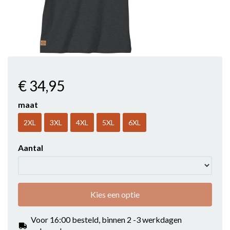
€ 34
,95
maat
2XL
3XL
4XL
5XL
6XL
Aantal
Kies een optie
Voor 16:00 besteld, binnen 2 -3 werkdagen