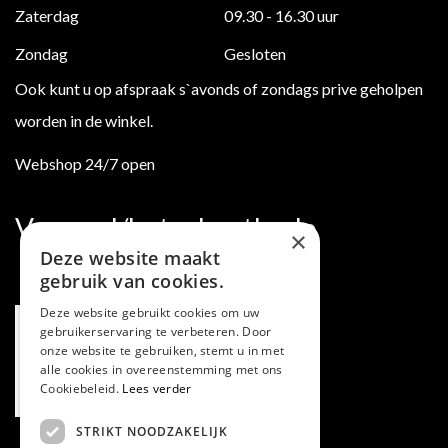
Zaterdag
09.30 - 16.30 uur
Zondag
Gesloten
Ook kunt u op afspraak s`avonds of zondags prive geholpen
worden in de winkel.
Webshop 24/7 open
Verzend/betaalmethode
×
Deze website maakt
gebruik van cookies.
Deze website gebruikt cookies om uw
gebruikerservaring te verbeteren. Door
onze website te gebruiken, stemt u in met
alle cookies in overeenstemming met ons
Cookiebeleid.
Lees verder
STRIKT NOODZAKELIJK