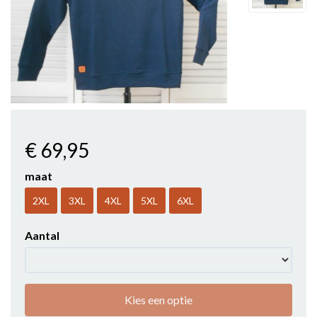
€ 69
,95
maat
2XL
3XL
4XL
5XL
6XL
Aantal
Kies een optie