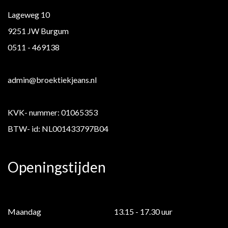
Lageweg 10
9251 JW Burgum
0511 - 469138
admin@broektiekjeans.nl
KVK- nummer: 01065353
BTW- id: NL001433797B04
Openingstijden
Maandag
13.15 - 17.30 uur