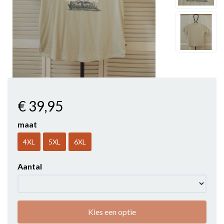
€ 39
,95
maat
4XL
5XL
6XL
Aantal
Kies een optie