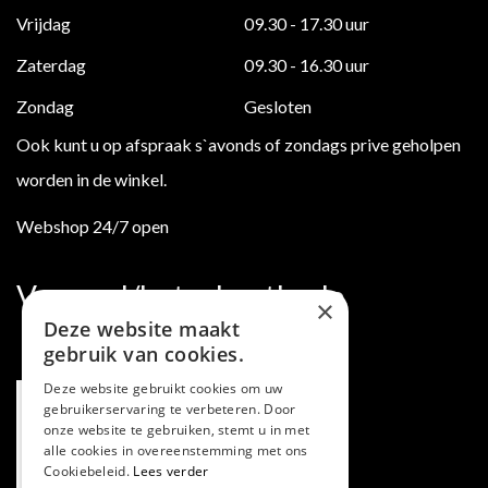
Vrijdag
09.30 - 17.30 uur
Zaterdag
09.30 - 16.30 uur
Zondag
Gesloten
Ook kunt u op afspraak s`avonds of zondags prive geholpen
worden in de winkel.
Webshop 24/7 open
Verzend/betaalmethode
×
Deze website maakt
gebruik van cookies.
Deze website gebruikt cookies om uw
gebruikerservaring te verbeteren. Door
onze website te gebruiken, stemt u in met
alle cookies in overeenstemming met ons
Cookiebeleid.
Lees verder