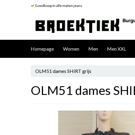
Goedkoop in alle maten jeans
Homepage
Women
Men
Men XXL
OLM51 dames SHIRT grijs
OLM51 dames SHIR