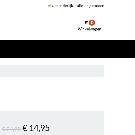
Uitzonderlijk in alle lengtematen
0
Winkelwagen
inkelwagen
Uw winkelwagen is leeg.
Vul hem met producten.
€ 14
,95
€ 24
,95