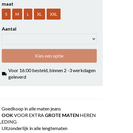
maat
S
M
L
XL
XXL
Aantal
Kies een optie
Voor 16:00 besteld, binnen 2 -3 werkdagen
geleverd
Goedkoop in alle maten jeans
OOK
VOOR EXTRA
GROTE MATEN
HEREN
LEDING
Uitzonderlijk in alle lengtematen