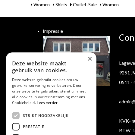
Women
Shirts
Outlet-Sale
Women
Impressie
Con
×
Deze website maakt
Lagewe
gebruik van cookies.
9251 J
Deze website gebruikt cookies om uw
0511 -
gebruikerservaring te verbeteren. Door
Klantenservice
onze website te gebruiken, stemt u in met
alle cookies in overeenstemming met ons
Verzending/ Retourneren
admin@b
Cookiebeleid.
Lees verder
Algemene voorwaarden
STRIKT NOODZAKELIJK
KVK- n
PRESTATIE
BTW- i