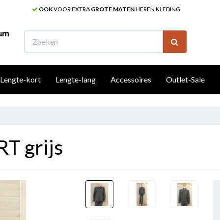
OOK
VOOR EXTRA
GROTE MATEN
HEREN KLEDING
W
Lengte-kort
Lengte-lang
Accessoires
Outlet-Sale
T grijs