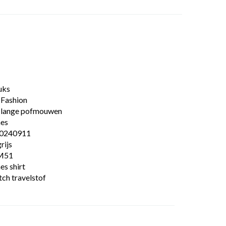
uks
 Fashion
 lange pofmouwen
hes
0240911
grijs
M51
s shirt
tch travelstof