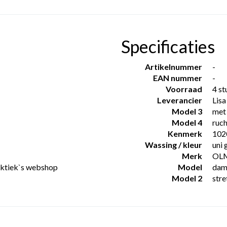
Specificaties
Artikelnummer
-
EAN nummer
-
Voorraad
4 st
Leverancier
Lisa
Model 3
met
Model 4
ruc
Kenmerk
102
Wassing / kleur
uni 
Merk
OL
oektiek`s webshop
Model
dame
Model 2
stre