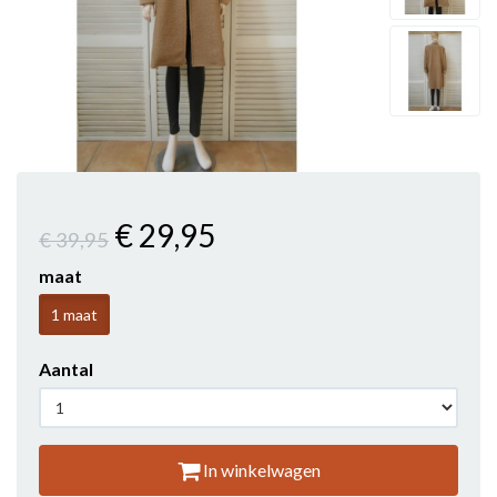
€ 29
,95
€ 39
,95
maat
1 maat
Aantal
In winkelwagen