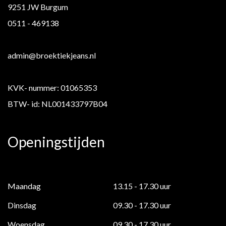
9251 JW Burgum
0511 - 469138
admin@broektiekjeans.nl
KVK- nummer: 01065353
BTW- id: NL001433797B04
Openingstijden
Maandag
13.15 - 17.30 uur
Dinsdag
09.30 - 17.30 uur
Woensdag
09.30 - 17.30 uur