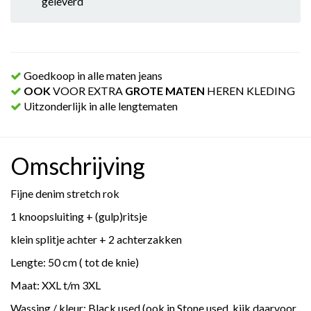
geleverd
Goedkoop in alle maten jeans
OOK
VOOR EXTRA
GROTE MATEN
HEREN KLEDING
Uitzonderlijk in alle lengtematen
Omschrijving
Fijne denim stretch rok
1 knoopsluiting + (gulp)ritsje
klein splitje achter + 2 achterzakken
Lengte: 50 cm ( tot de knie)
Maat: XXL t/m 3XL
Wassing / kleur: Black used (ook in Stone used, kijk daarvoor