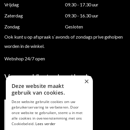
Vrijdag
09.30 - 17.30 uur
Zaterdag
09.30 - 16.30 uur
Zondag
Gesloten
Ook kunt u op afspraak s`avonds of zondags prive geholpen
worden in de winkel.
Webshop 24/7 open
Verzend/betaalmethode
×
Deze website maakt
gebruik van cookies.
Deze website gebruikt cookies om uw
gebruikerservaring te verbeteren. Door
onze website te gebruiken, stemt u in met
alle cookies in overeenstemming met ons
Cookiebeleid.
Lees verder