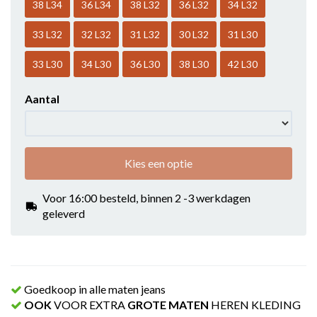
38 L34
36 L34
38 L32
36 L32
34 L32
33 L32
32 L32
31 L32
30 L32
31 L30
33 L30
34 L30
36 L30
38 L30
42 L30
Aantal
Kies een optie
Voor 16:00 besteld, binnen 2 -3 werkdagen
geleverd
Goedkoop in alle maten jeans
OOK
VOOR EXTRA
GROTE MATEN
HEREN KLEDING