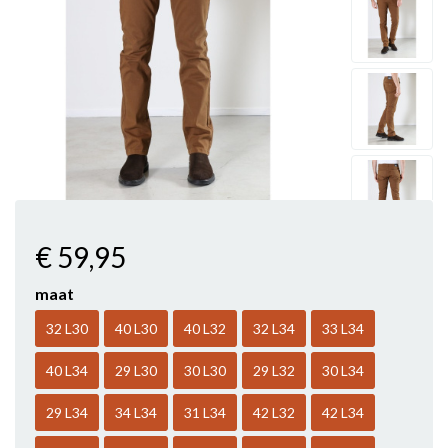
€ 59
,95
maat
32 L30
40 L30
40 L32
32 L34
33 L34
40 L34
29 L30
30 L30
29 L32
30 L34
29 L34
34 L34
31 L34
42 L32
42 L34