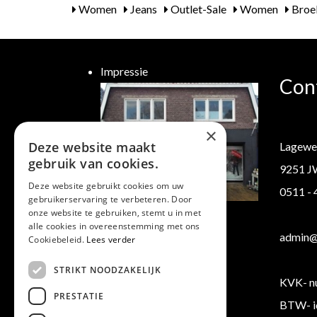
Women
Jeans
Outlet-Sale
Women
Broek
Impressie
Con
×
Deze website maakt
Lagewe
gebruik van cookies.
9251 J
Deze website gebruikt cookies om uw
0511 -
gebruikerservaring te verbeteren. Door
Klantenservice
onze website te gebruiken, stemt u in met
alle cookies in overeenstemming met ons
Verzending/ Retourneren
admin@b
Cookiebeleid.
Lees verder
Algemene voorwaarden
STRIKT NOODZAKELIJK
KVK- n
PRESTATIE
BTW- i