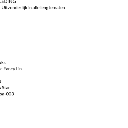
LEDING
Uitzonderlijk in alle lengtematen
uks
c Fancy Lin
d
 Star
osa-003