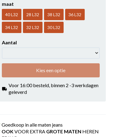
maat
40 L32
28 L32
38 L32
36 L32
34 L32
32 L32
30 L32
Aantal
Kies een optie
Voor 16:00 besteld, binnen 2 -3 werkdagen
geleverd
Goedkoop in alle maten jeans
OOK
VOOR EXTRA
GROTE MATEN
HEREN