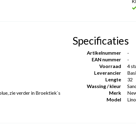
K
Specificaties
Artikelnummer
-
EAN nummer
-
Voorraad
4 st
Leverancier
Basi
Lengte
32
Wassing / kleur
San
lue, zie verder in Broektiek`s
Merk
New
Model
Lin