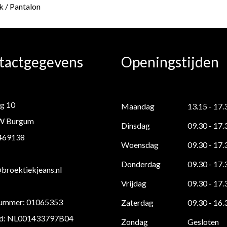
 / Pantalon
tactgegevens
Openingstijden
g 10
Maandag
13.15 - 17.
W Burgum
Dinsdag
09.30 - 17.
 469138
Woensdag
09.30 - 17.
Donderdag
09.30 - 17.
roektiekjeans.nl
Vrijdag
09.30 - 17.
ummer: 01065353
Zaterdag
09.30 - 16.
d: NL001433797B04
Zondag
Gesloten