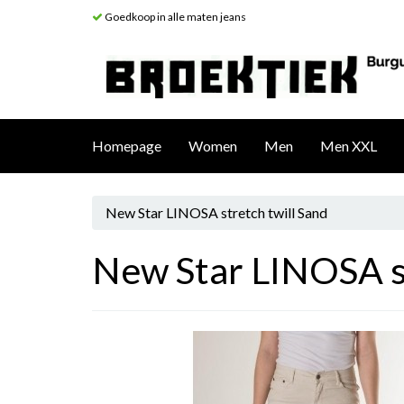
Goedkoop in alle maten jeans
Homepage
Women
Men
Men XXL
New Star LINOSA stretch twill Sand
New Star LINOSA st