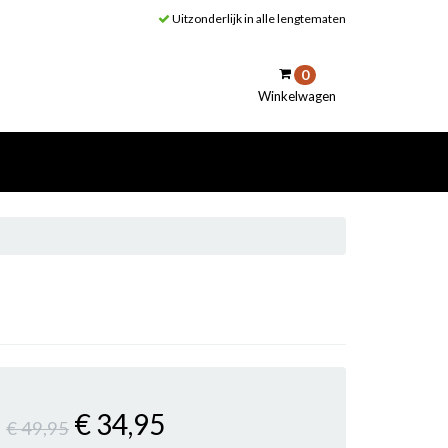
Uitzonderlijk in alle lengtematen
0
Winkelwagen
inkelwagen
Uw winkelwagen is leeg.
Vul hem met producten.
€ 34
,95
€ 49
,95