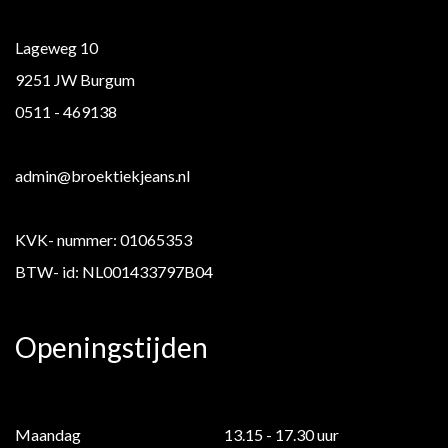
Lageweg 10
9251 JW Burgum
0511 - 469138
admin@broektiekjeans.nl
KVK- nummer: 01065353
BTW- id: NL001433797B04
Openingstijden
Maandag
13.15 - 17.30 uur