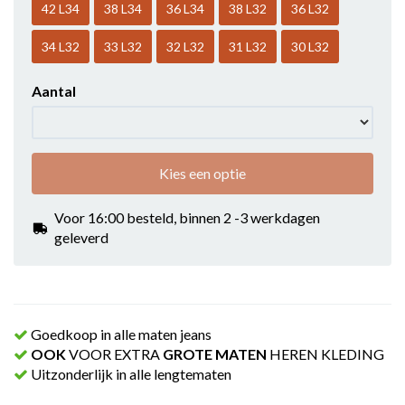
42 L34
38 L34
36 L34
38 L32
36 L32
34 L32
33 L32
32 L32
31 L32
30 L32
Aantal
Kies een optie
Voor 16:00 besteld, binnen 2 -3 werkdagen
geleverd
Goedkoop in alle maten jeans
OOK
VOOR EXTRA
GROTE MATEN
HEREN KLEDING
Uitzonderlijk in alle lengtematen