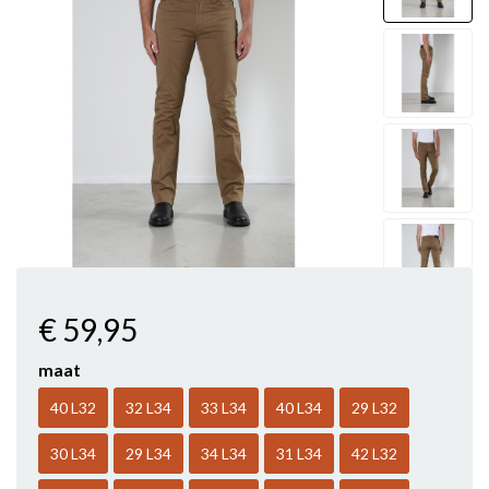
€ 59
,95
maat
40 L32
32 L34
33 L34
40 L34
29 L32
30 L34
29 L34
34 L34
31 L34
42 L32