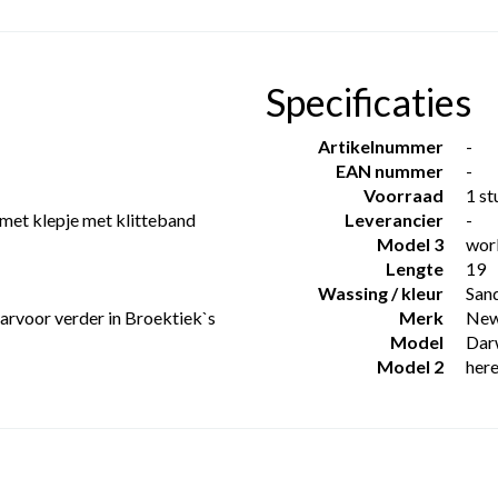
Specificaties
Artikelnummer
-
EAN nummer
-
Voorraad
1 st
met klepje met klitteband
Leverancier
-
Model 3
wor
Lengte
19
Wassing / kleur
San
daarvoor verder in Broektiek`s
Merk
New
Model
Dar
Model 2
here