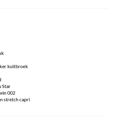
uk
ker kuitbroek
d
 Star
win 002
n stretch capri