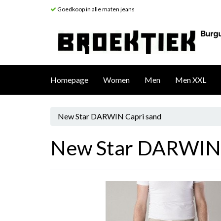
Goedkoop in alle maten jeans
Homepage
Women
Men
Men XXL
New Star DARWIN Capri sand
New Star DARWIN 