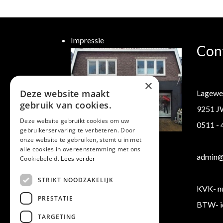
Impressie
Con
×
Deze website maakt
Lagewe
gebruik van cookies.
9251 J
Deze website gebruikt cookies om uw
0511 -
gebruikerservaring te verbeteren. Door
Klantenservice
onze website te gebruiken, stemt u in met
alle cookies in overeenstemming met ons
Verzending/ Retourneren
admin@b
Cookiebeleid.
Lees verder
Algemene voorwaarden
STRIKT NOODZAKELIJK
KVK- n
PRESTATIE
BTW- i
TARGETING