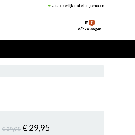
Uitzonderlijk in alle lengtematen
0
Winkelwagen
inkelwagen
Uw winkelwagen is leeg.
Vul hem met producten.
€ 29
,95
€ 39
,95