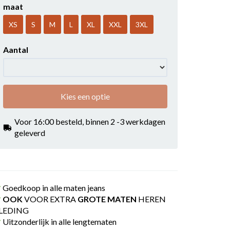
maat
XS
S
M
L
XL
XXL
3XL
Aantal
Kies een optie
Voor 16:00 besteld, binnen 2 -3 werkdagen
geleverd
Goedkoop in alle maten jeans
OOK
VOOR EXTRA
GROTE MATEN
HEREN
LEDING
Uitzonderlijk in alle lengtematen