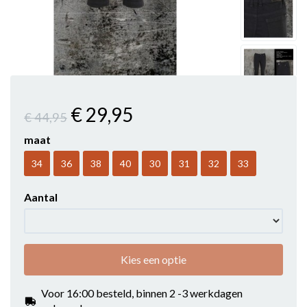
€ 29
,95
€ 44
,95
maat
34
36
38
40
30
31
32
33
Aantal
Kies een optie
Voor 16:00 besteld, binnen 2 -3 werkdagen