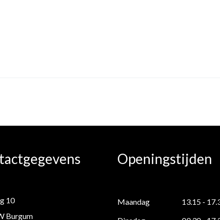
tactgegevens
Openingstijden
g 10
Maandag
13.15 - 17.
W Burgum