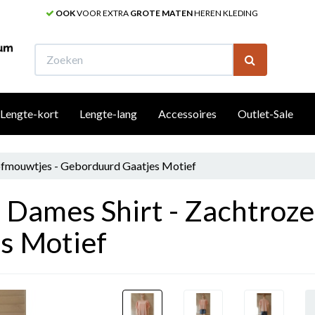
OOK
VOOR EXTRA
GROTE MATEN
HEREN KLEDING
W
Lengte-kort
Lengte-lang
Accessoires
Outlet-Sale
Pofmouwtjes - Geborduurd Gaatjes Motief
- Dames Shirt - Zachtroze
s Motief