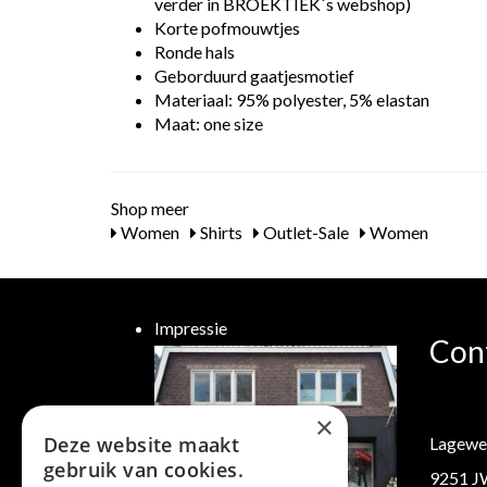
verder in BROEKTIEK`s webshop)
Korte pofmouwtjes
Ronde hals
Geborduurd gaatjesmotief
Materiaal: 95% polyester, 5% elastan
Maat: one size
Shop meer
Women
Shirts
Outlet-Sale
Women
Impressie
Con
×
Deze website maakt
Lagewe
gebruik van cookies.
9251 J