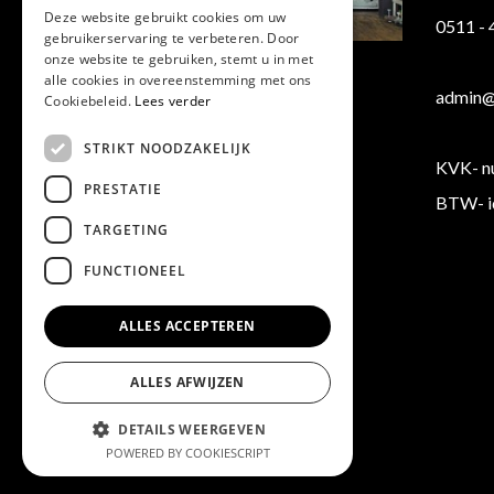
Deze website gebruikt cookies om uw
0511 -
gebruikerservaring te verbeteren. Door
Klantenservice
onze website te gebruiken, stemt u in met
alle cookies in overeenstemming met ons
Verzending/ Retourneren
admin@b
Cookiebeleid.
Lees verder
Algemene voorwaarden
STRIKT NOODZAKELIJK
KVK- n
PRESTATIE
BTW- i
TARGETING
FUNCTIONEEL
ALLES ACCEPTEREN
ALLES AFWIJZEN
DETAILS WEERGEVEN
POWERED BY COOKIESCRIPT