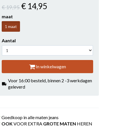
€ 14
,95
€ 19
,95
maat
1 maat
Aantal
In winkelwagen
Voor 16:00 besteld, binnen 2 -3 werkdagen
geleverd
Goedkoop in alle maten jeans
OOK
VOOR EXTRA
GROTE MATEN
HEREN