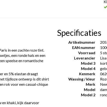
K
Specificaties
Artikelnummer
205
EAN nummer
100
Paris
in een zachte roze tint.
Voorraad
5 st
wtjes, een ronde hals en een
Leverancier
Lisa
een speelse en romantische
Model 3
kor
Model 4
geb
er en 5% elastan draagt
Kenmerk
062
et tijdloze ontwerp is dit shirt
Wassing / kleur
Roz
en rok voor een casual-chique
Merk
New 
Model
dame
Model 2
rond
w en khaki, kijk daarvoor