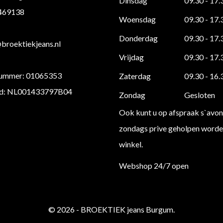
Dinsdag
09.30 - 17.
 469138
Woensdag
09.30 - 17.
Donderdag
09.30 - 17.
roektiekjeans.nl
Vrijdag
09.30 - 17.
ummer: 01065353
Zaterdag
09.30 - 16.
d: NL001433797B04
Zondag
Gesloten
Ook kunt u op afspraak s`avon
zondags prive geholpen worden
winkel.
Webshop 24/7 open
© 2026 - BROEKTIEK jeans Burgum.