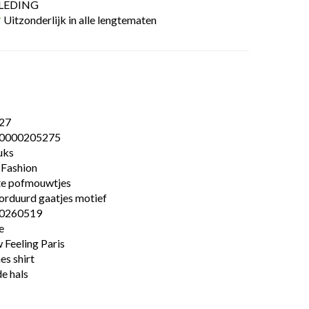
LEDING
Uitzonderlijk in alle lengtematen
27
0000205275
uks
 Fashion
te pofmouwtjes
orduurd gaatjes motief
0260519
e
Feeling Paris
s shirt
e hals