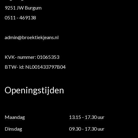
9251 JW Burgum
0511 - 469138
admin@broektiekjeans.nl
KVK- nummer: 01065353
BTW- id: NL001433797B04
Openingstijden
Maandag
13.15 - 17.30 uur
Dinsdag
09.30 - 17.30 uur