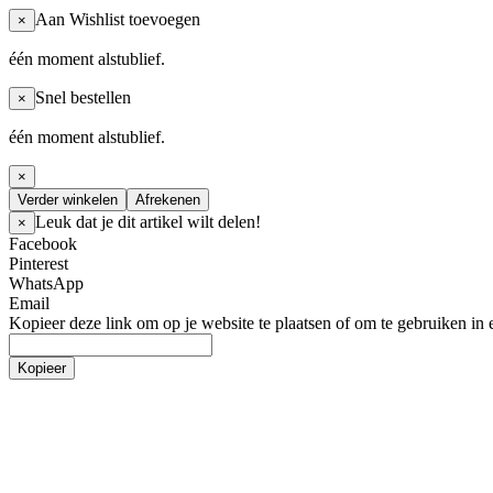
Aan Wishlist toevoegen
×
één moment alstublief.
Snel bestellen
×
één moment alstublief.
×
Verder winkelen
Afrekenen
Leuk dat je dit artikel wilt delen!
×
Facebook
Pinterest
WhatsApp
Email
Kopieer deze link om op je website te plaatsen of om te gebruiken in 
Kopieer
Homepage
Women
Broek / Pantalon
Jeans
Rok / Skirts