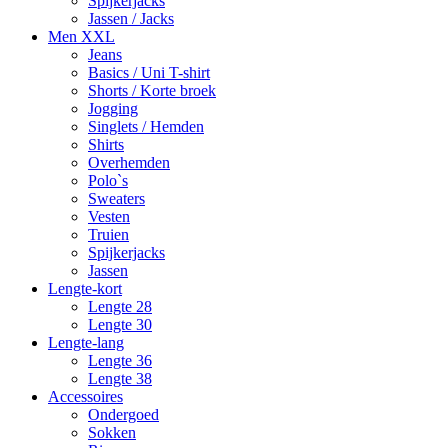
Spijkerjacks
Jassen / Jacks
Men XXL
Jeans
Basics / Uni T-shirt
Shorts / Korte broek
Jogging
Singlets / Hemden
Shirts
Overhemden
Polo`s
Sweaters
Vesten
Truien
Spijkerjacks
Jassen
Lengte-kort
Lengte 28
Lengte 30
Lengte-lang
Lengte 36
Lengte 38
Accessoires
Ondergoed
Sokken