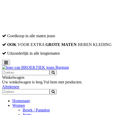
Sjaals
Handschoenen
Outlet-Sale
Women
Men
Men XXL
Goedkoop in alle maten jeans
OOK
VOOR EXTRA
GROTE MATEN
HEREN KLEDING
Uitzonderlijk in alle lengtematen
Toggle
navigation
Winkelwagen
Uw winkelwagen is leeg.
Vul hem met producten.
Afrekenen
Homepage
Women
Broek / Pantalon
Jeans