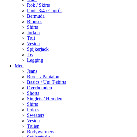
Rok / Skirts
Pants 3/4 / Capri`s
Bermuda
Blouses
Shirts
Jurken
Trui
Vesten
Spijkerjack
Jas
Legging
Men
Jeans
Broek / Pantalon
Basics / Uni T-shirts
Overhemden
Shorts
Singlets / Hemden
Shirts
Polo`s
Sweaters
Vesten
Truien
Bodywarmers