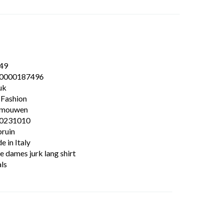
49
0000187496
uk
 Fashion
 mouwen
0231010
bruin
 in Italy
e dames jurk lang shirt
ls