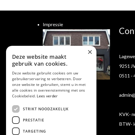
Impressie
Con
×
Deze website maakt
Lagewe
gebruik van cookies.
9251 J
Deze website gebruikt cookies om uw
0511 -
gebruikerservaring te verbeteren. Door
Klantenservice
onze website te gebruiken, stemt u in met
alle cookies in overeenstemming met ons
Verzending/ Retourneren
admin@b
Cookiebeleid.
Lees verder
Algemene voorwaarden
STRIKT NOODZAKELIJK
KVK- n
PRESTATIE
BTW- i
TARGETING