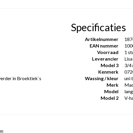
Specificaties
Artikelnummer
187
EAN nummer
100
Voorraad
1 st
Leverancier
Lisa
Model 3
3/4
Kenmerk
072
verder in Broektiek`s
Wassing / kleur
uni 
Merk
Made
Model
lang
Model 2
V-ha
n