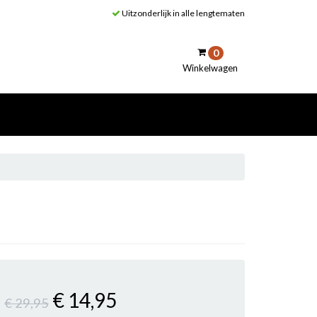
Uitzonderlijk in alle lengtematen
0
Winkelwagen
inkelwagen
Uw winkelwagen is leeg.
Vul hem met producten.
€ 14
,95
€ 29
,95