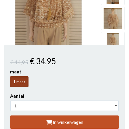
€ 34
,95
€ 44
,95
maat
1 maat
Aantal
In winkelwagen