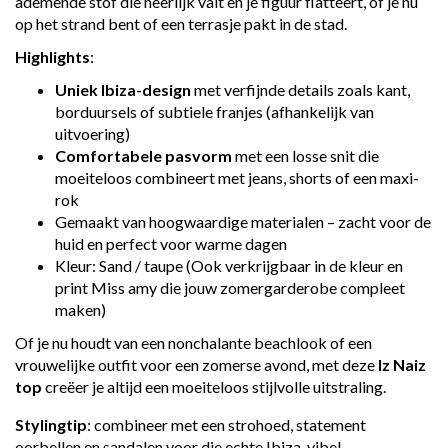
ademende stof die heerlijk valt en je figuur flatteert, of je nu
op het strand bent of een terrasje pakt in de stad.
Highlights
:
Uniek Ibiza-design
met verfijnde details zoals kant,
borduursels of subtiele franjes (afhankelijk van
uitvoering)
Comfortabele pasvorm
met een losse snit die
moeiteloos combineert met jeans, shorts of een maxi-
rok
Gemaakt van hoogwaardige materialen – zacht voor de
huid en perfect voor warme dagen
Kleur: Sand / taupe (Ook verkrijgbaar in de kleur en
print Miss amy die jouw zomergarderobe compleet
maken)
Of je nu houdt van een nonchalante beachlook of een
vrouwelijke outfit voor een zomerse avond, met deze
Iz Naiz
top
creëer je altijd een moeiteloos stijlvolle uitstraling.
Stylingtip
: combineer met een strohoed, statement
oorbellen en sandalen voor die echte Ibiza-vibe!