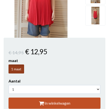
€ 12
,95
€ 14
,95
maat
1 maat
Aantal
In winkelwagen