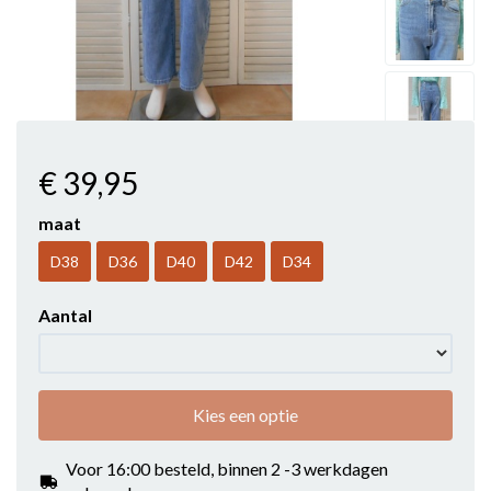
€ 39
,95
maat
D38
D36
D40
D42
D34
Aantal
Kies een optie
Voor 16:00 besteld, binnen 2 -3 werkdagen