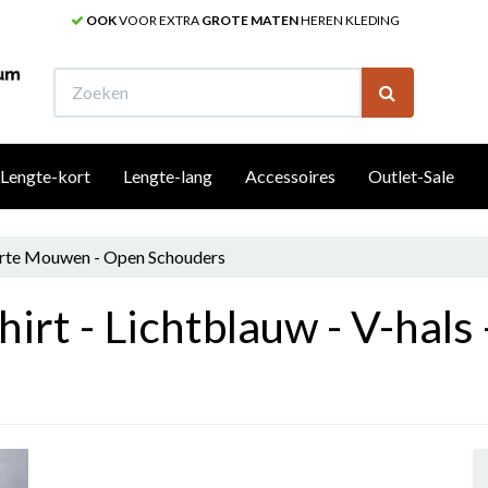
OOK
VOOR EXTRA
GROTE MATEN
HEREN KLEDING
W
Lengte-kort
Lengte-lang
Accessoires
Outlet-Sale
Korte Mouwen - Open Schouders
irt - Lichtblauw - V-hals