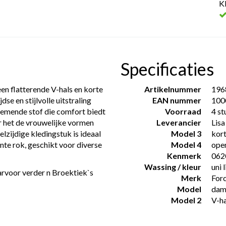
K
Specificaties
n flatterende V-hals en korte
Artikelnummer
196
e en stijlvolle uitstraling
EAN nummer
100
ademende stof die comfort biedt
Voorraad
4 st
r het de vrouwelijke vormen
Leverancier
Lisa
elzijdige kledingstuk is ideaal
Model 3
kor
nte rok, geschikt voor diverse
Model 4
ope
Kenmerk
062
Wassing / kleur
uni 
aarvoor verder n Broektiek`s
Merk
For
Model
dame
Model 2
V-ha