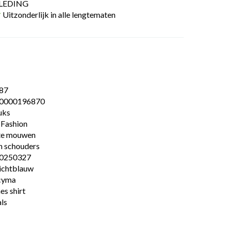
LEDING
Uitzonderlijk in alle lengtematen
87
0000196870
uks
 Fashion
te mouwen
n schouders
0250327
lichtblauw
cyma
s shirt
ls