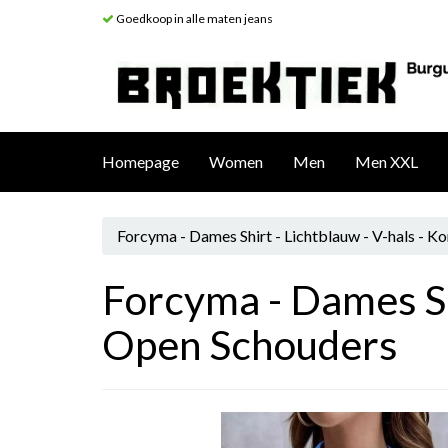
Goedkoop in alle maten jeans
Homepage
Women
Men
Men XXL
Forcyma - Dames Shirt - Lichtblauw - V-hals - 
Forcyma - Dames Sh
Open Schouders