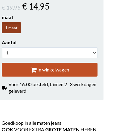
€ 14
,95
€ 19
,95
maat
1 maat
Aantal
In winkelwagen
Voor 16:00 besteld, binnen 2 -3 werkdagen
geleverd
Goedkoop in alle maten jeans
OOK
VOOR EXTRA
GROTE MATEN
HEREN