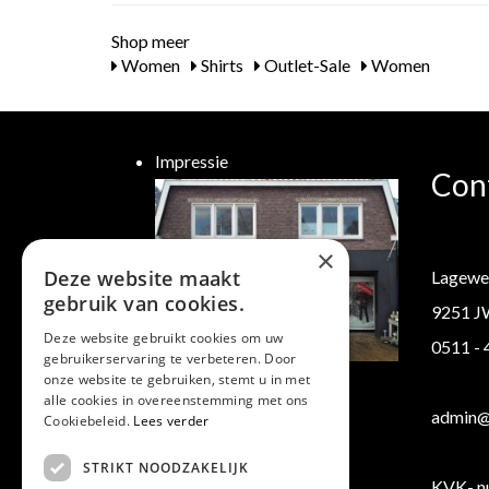
Shop meer
Women
Shirts
Outlet-Sale
Women
Impressie
Con
×
Deze website maakt
Lagewe
gebruik van cookies.
9251 J
Deze website gebruikt cookies om uw
0511 -
gebruikerservaring te verbeteren. Door
Klantenservice
onze website te gebruiken, stemt u in met
alle cookies in overeenstemming met ons
Verzending/ Retourneren
admin@b
Cookiebeleid.
Lees verder
Algemene voorwaarden
STRIKT NOODZAKELIJK
KVK- n