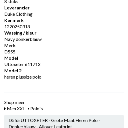
8 stuks
Leverancier
Duke Clothing
Kenmerk
1220250318
Wassing / kleur
Navy donkerblauw
Merk
D555
Model
Uttoxeter 611713
Model 2
heren plussize polo
Shop meer
Men XXL
Polo`s
D555 UTTOXETER - Grote Maat Heren Polo -
Donkerblauw - Allover Leafprint