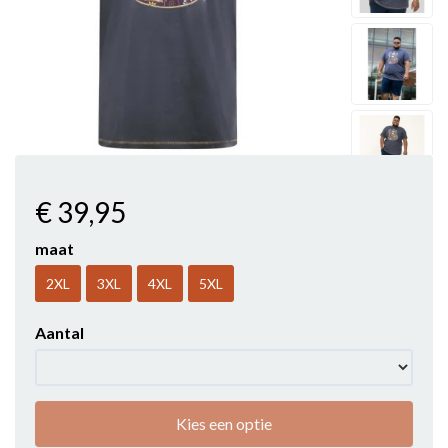
€ 39
,95
maat
2XL
3XL
4XL
5XL
Aantal
Kies een optie