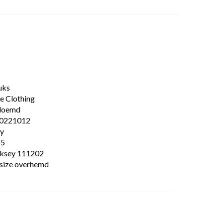
uks
e Clothing
loemd
0221012
y
55
ksey 111202
ssize overhemd