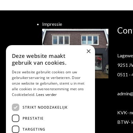
Impressie
Con
×
Deze website maakt
Lagewe
gebruik van cookies.
9251 J
Deze website gebruikt cookies om uw
0511 -
gebruikerservaring te verbeteren. Door
Klantenservice
onze website te gebruiken, stemt u in met
alle cookies in overeenstemming met ons
Verzending/ Retourneren
admin@b
Cookiebeleid.
Lees verder
Algemene voorwaarden
STRIKT NOODZAKELIJK
KVK- n
PRESTATIE
BTW- i
TARGETING