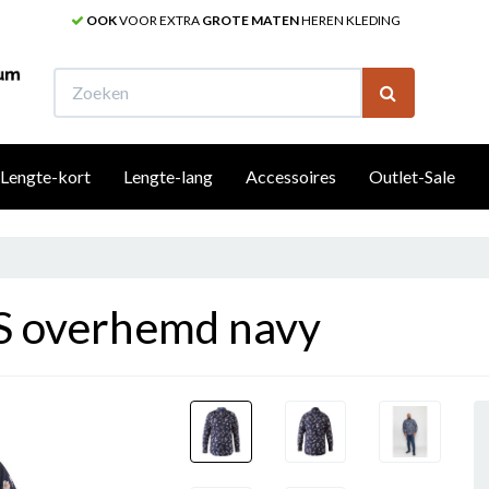
OOK
VOOR EXTRA
GROTE MATEN
HEREN KLEDING
W
Lengte-kort
Lengte-lang
Accessoires
Outlet-Sale
 overhemd navy