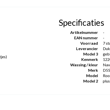
Specificaties
Artikelnummer
-
EAN nummer
-
Voorraad
7 st
Leverancier
Duk
Model 3
geb
tjes)
Kenmerk
122
Wassing / kleur
Nav
Merk
D5
Model
Roo
Model 2
plu