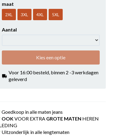
maat
2XL
3XL
4XL
5XL
Aantal
Kies een optie
Voor 16:00 besteld, binnen 2 -3 werkdagen
geleverd
Goedkoop in alle maten jeans
OOK
VOOR EXTRA
GROTE MATEN
HEREN
LEDING
Uitzonderlijk in alle lengtematen