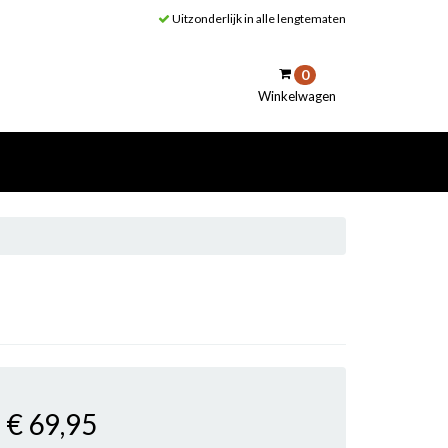
Uitzonderlijk in alle lengtematen
0
Winkelwagen
inkelwagen
Uw winkelwagen is leeg.
Vul hem met producten.
€ 69
,95