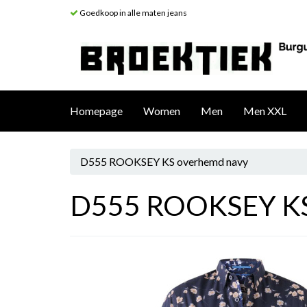
Goedkoop in alle maten jeans
Homepage
Women
Men
Men XXL
D555 ROOKSEY KS overhemd navy
D555 ROOKSEY KS