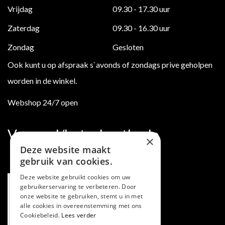
Vrijdag
09.30 - 17.30 uur
Zaterdag
09.30 - 16.30 uur
Zondag
Gesloten
Ook kunt u op afspraak s`avonds of zondags prive geholpen
worden in de winkel.
Webshop 24/7 open
Verzend/betaalmethode
×
Deze website maakt
gebruik van cookies.
Deze website gebruikt cookies om uw
gebruikerservaring te verbeteren. Door
onze website te gebruiken, stemt u in met
alle cookies in overeenstemming met ons
Cookiebeleid.
Lees verder