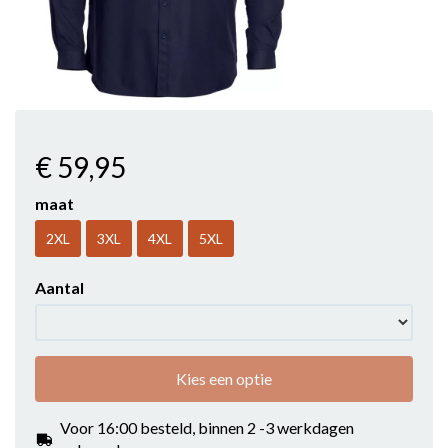
€ 59
,95
maat
2XL
3XL
4XL
5XL
Aantal
Kies een optie
Voor 16:00 besteld, binnen 2 -3 werkdagen