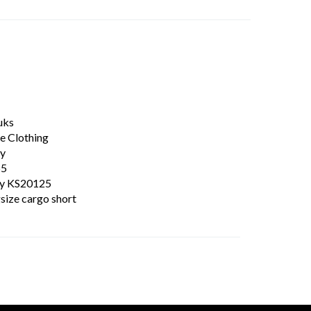
uks
e Clothing
y
55
ry KS20125
size cargo short