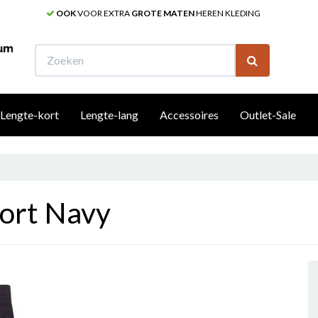
OOK
VOOR EXTRA
GROTE MATEN
HEREN KLEDING
W
Lengte-kort
Lengte-lang
Accessoires
Outlet-Sale
ort Navy