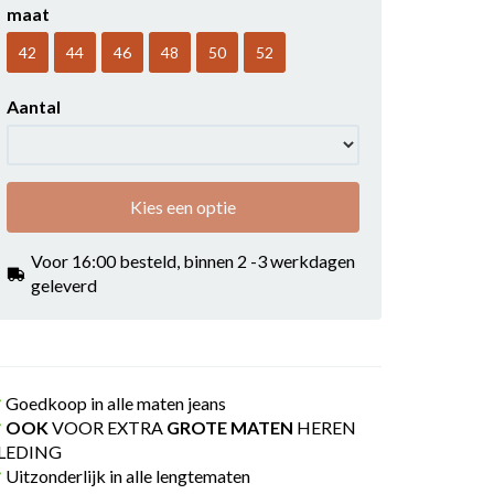
maat
42
44
46
48
50
52
Aantal
Kies een optie
Voor 16:00 besteld, binnen 2 -3 werkdagen
geleverd
Goedkoop in alle maten jeans
OOK
VOOR EXTRA
GROTE MATEN
HEREN
LEDING
Uitzonderlijk in alle lengtematen