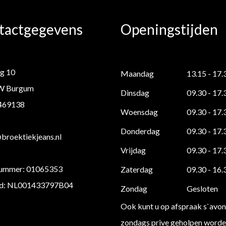
tactgegevens
Openingstijden
g 10
Maandag
13.15 - 17.
W Burgum
Dinsdag
09.30 - 17.
 469138
Woensdag
09.30 - 17.
Donderdag
09.30 - 17.
roektiekjeans.nl
Vrijdag
09.30 - 17.
ummer: 01065353
Zaterdag
09.30 - 16.
d: NL001433797B04
Zondag
Gesloten
Ook kunt u op afspraak s`avon
zondags prive geholpen worden