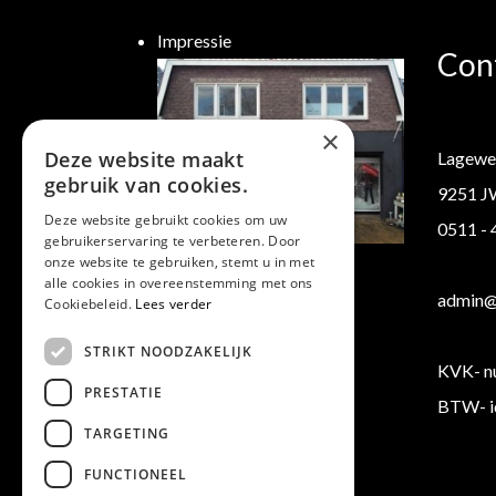
Impressie
Con
×
Deze website maakt
Lagewe
gebruik van cookies.
9251 J
Deze website gebruikt cookies om uw
0511 -
gebruikerservaring te verbeteren. Door
Klantenservice
onze website te gebruiken, stemt u in met
alle cookies in overeenstemming met ons
Verzending/ Retourneren
admin@b
Cookiebeleid.
Lees verder
Algemene voorwaarden
STRIKT NOODZAKELIJK
KVK- n
PRESTATIE
BTW- i
TARGETING
FUNCTIONEEL