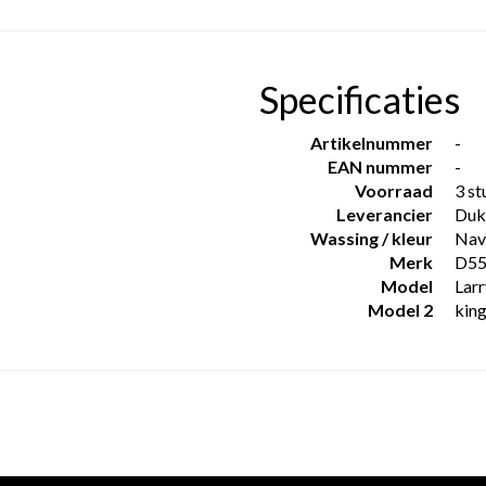
Specificaties
Artikelnummer
-
EAN nummer
-
Voorraad
3 st
Leverancier
Duk
Wassing / kleur
Nav
Merk
D5
Model
Lar
Model 2
king