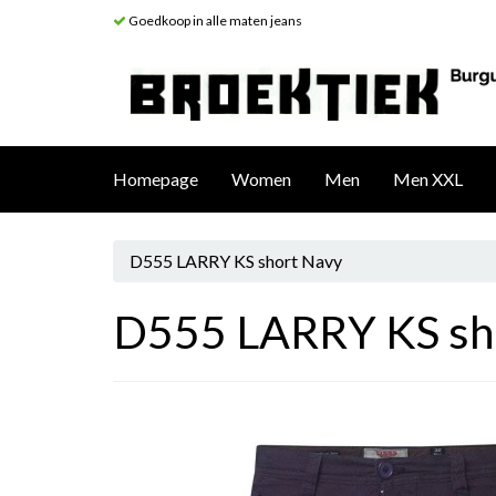
Goedkoop in alle maten jeans
Homepage
Women
Men
Men XXL
D555 LARRY KS short Navy
D555 LARRY KS sh