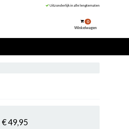
Uitzonderlijk in alle lengtematen
0
Winkelwagen
inkelwagen
Uw winkelwagen is leeg.
Vul hem met producten.
€ 49
,95