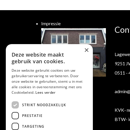
Impressie
Con
×
Deze website maakt
Lagewe
gebruik van cookies.
9251 J
Deze website gebruikt cookies om uw
0511 -
gebruikerservaring te verbeteren. Door
Klantenservice
onze website te gebruiken, stemt u in met
alle cookies in overeenstemming met ons
Verzending/ Retourneren
admin@b
Cookiebeleid.
Lees verder
Algemene voorwaarden
STRIKT NOODZAKELIJK
KVK- n
PRESTATIE
BTW- i
TARGETING