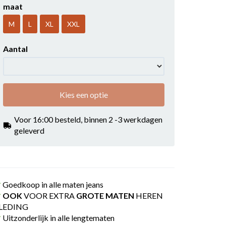
maat
M
L
XL
XXL
Aantal
Kies een optie
Voor 16:00 besteld, binnen 2 -3 werkdagen
geleverd
Goedkoop in alle maten jeans
OOK
VOOR EXTRA
GROTE MATEN
HEREN
LEDING
Uitzonderlijk in alle lengtematen