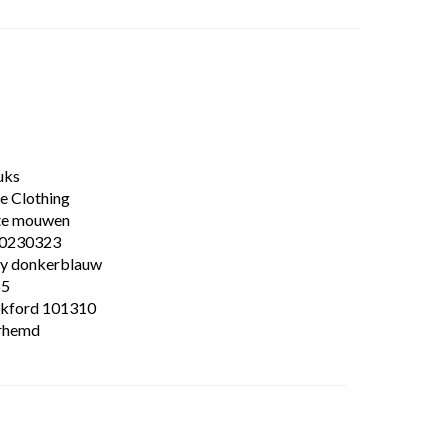
uks
e Clothing
te mouwen
0230323
y donkerblauw
55
kford 101310
rhemd