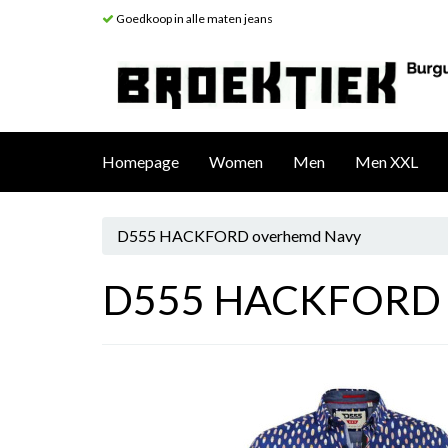
Goedkoop in alle maten jeans
Homepage
Women
Men
Men XXL
D555 HACKFORD overhemd Navy
D555 HACKFORD 