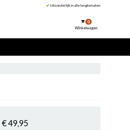
Uitzonderlijk in alle lengtematen
0
Winkelwagen
inkelwagen
Uw winkelwagen is leeg.
Vul hem met producten.
€ 49
,95