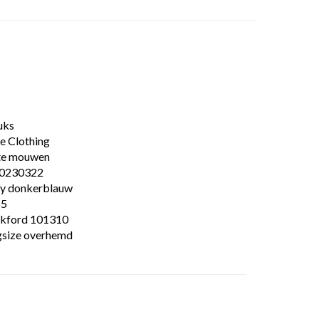
uks
e Clothing
te mouwen
0230322
y donkerblauw
55
kford 101310
gsize overhemd