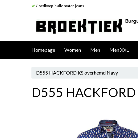
Goedkoop in alle maten jeans
Homepage
Women
Men
Men XXL
D555 HACKFORD KS overhemd Navy
D555 HACKFORD K