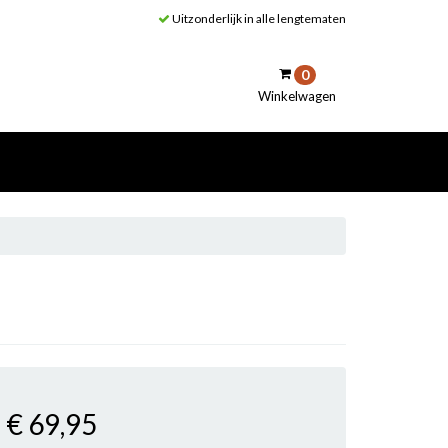
Uitzonderlijk in alle lengtematen
0
Winkelwagen
inkelwagen
Uw winkelwagen is leeg.
Vul hem met producten.
€ 69
,95