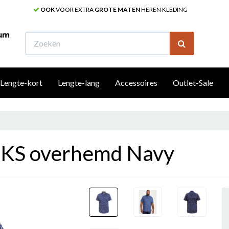
OOK
VOOR EXTRA
GROTE MATEN
HEREN KLEDING
W
Lengte-kort
Lengte-lang
Accessoires
Outlet-Sale
S overhemd Navy