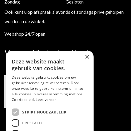
Zondag
Gesloten
Ook kunt u op afspraak s`avonds of zondags prive geholpen
worden in de winkel.
Webshop 24/7 open
Verzend/betaalmethode
×
Deze website maakt
gebruik van cookies.
Deze website gebruikt cookies om uw
gebruikerservaring te verbeteren. Door
onze website te gebruiken, stemt u in met
alle cookies in overeenstemming met ons
Cookiebeleid.
Lees verder
STRIKT NOODZAKELIJK
PRESTATIE