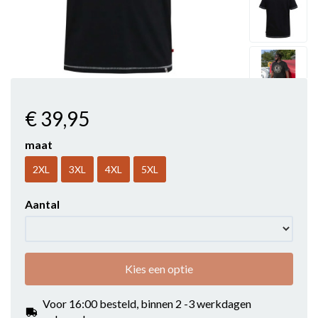
€ 39
,95
maat
2XL
3XL
4XL
5XL
Aantal
Kies een optie
Voor 16:00 besteld, binnen 2 -3 werkdagen