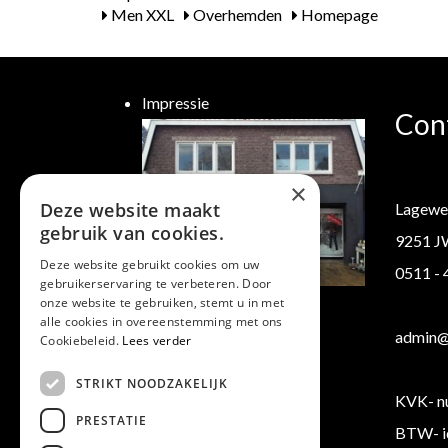
Men XXL
Overhemden
Homepage
Impressie
Con
×
Deze website maakt
Lagewe
gebruik van cookies.
9251 J
Deze website gebruikt cookies om uw
0511 -
gebruikerservaring te verbeteren. Door
Klantenservice
onze website te gebruiken, stemt u in met
alle cookies in overeenstemming met ons
Verzending/ Retourneren
admin@b
Cookiebeleid.
Lees verder
Algemene voorwaarden
STRIKT NOODZAKELIJK
KVK- n
PRESTATIE
BTW- i