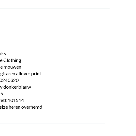
uks
e Clothing
te mouwen
gitaren allover print
0240320
y donkerblauw
55
rett 101514
ssize heren overhemd