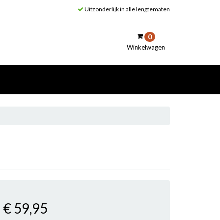
Uitzonderlijk in alle lengtematen
0
Winkelwagen
inkelwagen
Uw winkelwagen is leeg.
Vul hem met producten.
€ 59
,95