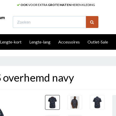
OOK
VOOR EXTRA
GROTE MATEN
HEREN KLEDING
W
Lengte-kort
Lengte-lang
Accessoires
Outlet-Sale
 overhemd navy