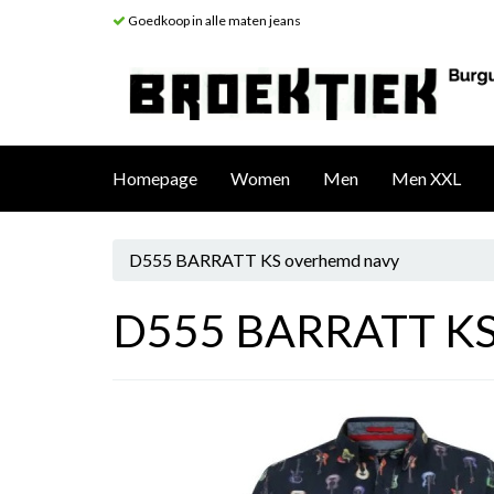
Goedkoop in alle maten jeans
Homepage
Women
Men
Men XXL
D555 BARRATT KS overhemd navy
D555 BARRATT KS