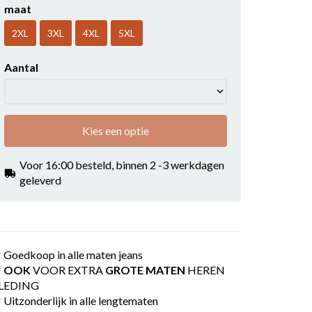
maat
2XL
3XL
4XL
5XL
Aantal
Kies een optie
Voor 16:00 besteld, binnen 2 -3 werkdagen
geleverd
Goedkoop in alle maten jeans
OOK
VOOR EXTRA
GROTE MATEN
HEREN
LEDING
Uitzonderlijk in alle lengtematen