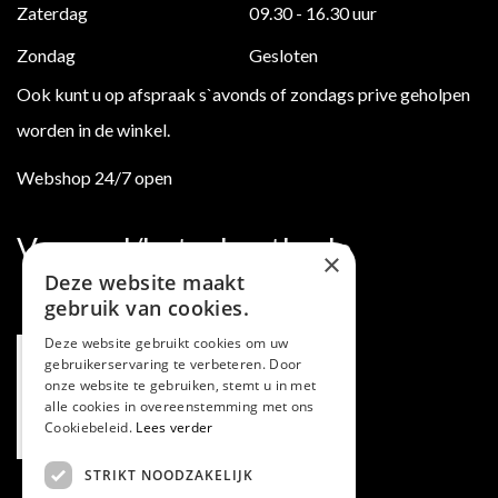
Zaterdag
09.30 - 16.30 uur
Zondag
Gesloten
Ook kunt u op afspraak s`avonds of zondags prive geholpen
worden in de winkel.
Webshop 24/7 open
Verzend/betaalmethode
×
Deze website maakt
gebruik van cookies.
Deze website gebruikt cookies om uw
gebruikerservaring te verbeteren. Door
onze website te gebruiken, stemt u in met
alle cookies in overeenstemming met ons
Cookiebeleid.
Lees verder
STRIKT NOODZAKELIJK