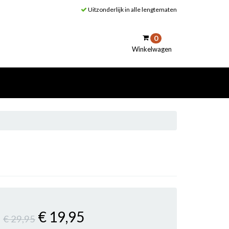
Uitzonderlijk in alle lengtematen
0
Winkelwagen
inkelwagen
Uw winkelwagen is leeg.
Vul hem met producten.
€ 19
,95
€ 29
,95