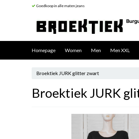
Goedkoop in alle maten jeans
Homepage
Women
Men
Men XXL
Broektiek JURK glitter zwart
Broektiek JURK gli