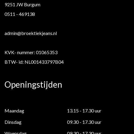
9251 JW Burgum
0511 - 469138
admin@broektiekjeans.nl
KVK- nummer: 01065353
BTW- id: NL001433797B04
Openingstijden
Maandag
13.15 - 17.30 uur
Dinsdag
09.30 - 17.30 uur
Woensdag
09.30 - 17.30 uur