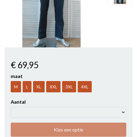
€ 69
,95
maat
M
L
XL
XXL
3XL
4XL
Aantal
Kies een optie