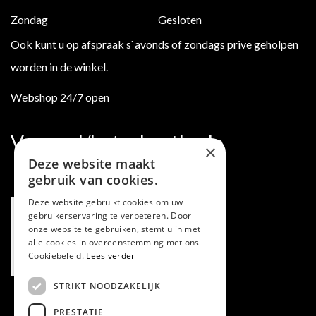
Zondag
Gesloten
Ook kunt u op afspraak s`avonds of zondags prive geholpen
worden in de winkel.
Webshop 24/7 open
Verzend/betaalmethode
×
Deze website maakt
gebruik van cookies.
Deze website gebruikt cookies om uw
gebruikerservaring te verbeteren. Door
onze website te gebruiken, stemt u in met
alle cookies in overeenstemming met ons
Cookiebeleid.
Lees verder
STRIKT NOODZAKELIJK
PRESTATIE