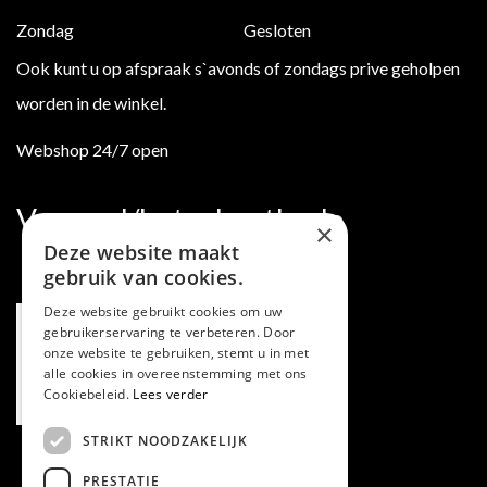
Zondag
Gesloten
Ook kunt u op afspraak s`avonds of zondags prive geholpen
worden in de winkel.
Webshop 24/7 open
Verzend/betaalmethode
×
Deze website maakt
gebruik van cookies.
Deze website gebruikt cookies om uw
gebruikerservaring te verbeteren. Door
onze website te gebruiken, stemt u in met
alle cookies in overeenstemming met ons
Cookiebeleid.
Lees verder
STRIKT NOODZAKELIJK
PRESTATIE