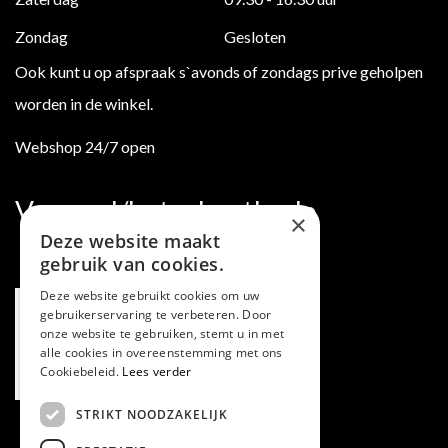
Zondag
Gesloten
Ook kunt u op afspraak s`avonds of zondags prive geholpen
worden in de winkel.
Webshop 24/7 open
Verzend/betaalmethode
×
Deze website maakt
gebruik van cookies.
Deze website gebruikt cookies om uw
gebruikerservaring te verbeteren. Door
onze website te gebruiken, stemt u in met
alle cookies in overeenstemming met ons
Cookiebeleid.
Lees verder
STRIKT NOODZAKELIJK