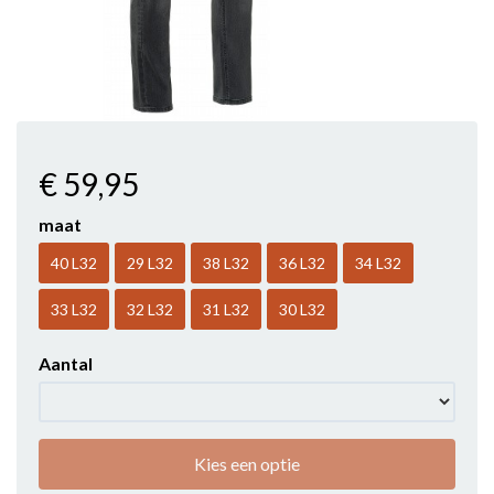
€ 59
,95
maat
40 L32
29 L32
38 L32
36 L32
34 L32
33 L32
32 L32
31 L32
30 L32
Aantal
Kies een optie