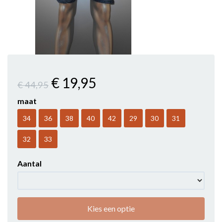
€ 19
,95
€ 44
,95
maat
34
36
38
40
42
29
30
31
32
33
Aantal
Kies een optie