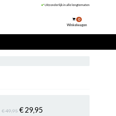
Uitzonderlijk in alle lengtematen
0
Winkelwagen
inkelwagen
Uw winkelwagen is leeg.
Vul hem met producten.
€ 29
,95
€ 49
,95