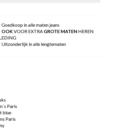
Goedkoop in alle maten jeans
OOK
VOOR EXTRA
GROTE MATEN
HEREN
LEDING
Uitzonderlijk in alle lengtematen
uks
m`s Paris
t blue
ms Paris
ny