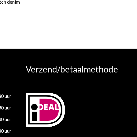
tch denim
Verzend/betaalmethode
30 uur
30 uur
30 uur
30 uur