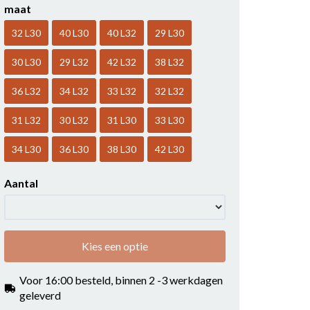
maat
32 L30
40 L30
40 L32
29 L30
30 L30
29 L32
42 L32
38 L32
36 L32
34 L32
33 L32
32 L32
31 L32
30 L32
31 L30
33 L30
34 L30
36 L30
38 L30
42 L30
Aantal
Kies een optie
Voor 16:00 besteld, binnen 2 -3 werkdagen
geleverd