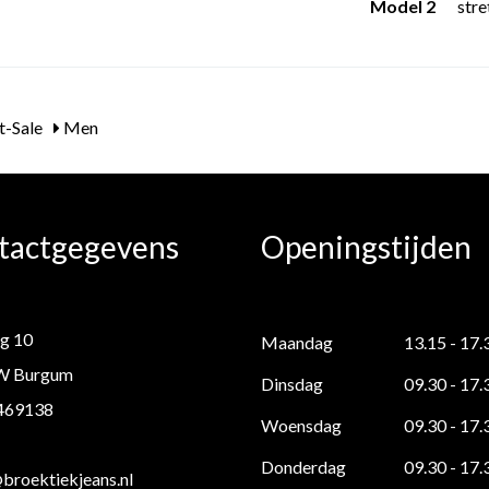
Model 2
stre
t-Sale
Men
tactgegevens
Openingstijden
g 10
Maandag
13.15 - 17.
W Burgum
Dinsdag
09.30 - 17.
 469138
Woensdag
09.30 - 17.
Donderdag
09.30 - 17.
roektiekjeans.nl