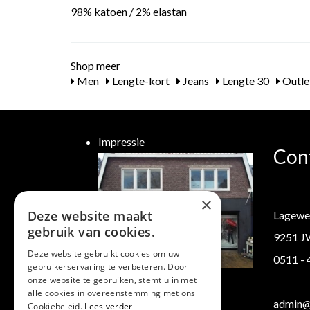
98% katoen / 2% elastan
Shop meer
Men
Lengte-kort
Jeans
Lengte 30
Outle
Impressie
Con
×
Deze website maakt
Lagewe
gebruik van cookies.
9251 J
Deze website gebruikt cookies om uw
0511 -
gebruikerservaring te verbeteren. Door
Klantenservice
onze website te gebruiken, stemt u in met
alle cookies in overeenstemming met ons
Verzending/ Retourneren
admin@b
Cookiebeleid.
Lees verder