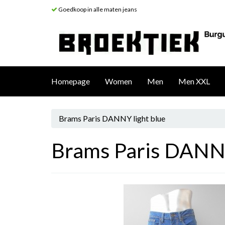
Goedkoop in alle maten jeans
Homepage
Women
Men
Men XXL
Brams Paris DANNY light blue
Brams Paris DANNY