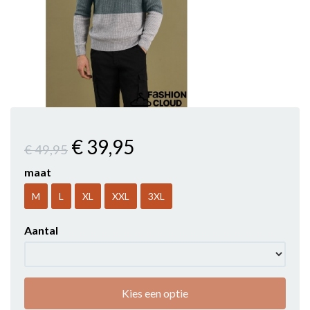
€ 39
,95
€ 49
,95
maat
M
L
XL
XXL
3XL
Aantal
Kies een optie