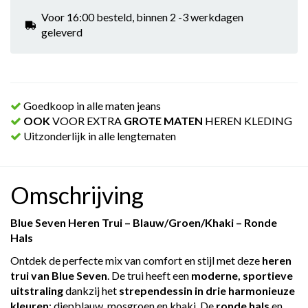
Voor 16:00 besteld, binnen 2 -3 werkdagen
geleverd
Goedkoop in alle maten jeans
OOK
VOOR EXTRA
GROTE MATEN
HEREN KLEDING
Uitzonderlijk in alle lengtematen
Omschrijving
Blue Seven Heren Trui – Blauw/Groen/Khaki – Ronde
Hals
Ontdek de perfecte mix van comfort en stijl met deze
heren
trui van Blue Seven
. De trui heeft een
moderne, sportieve
uitstraling
dankzij het
strependessin in drie harmonieuze
kleuren
: diepblauw, mosgroen en khaki. De
ronde hals
en