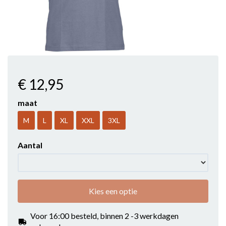
€ 12
,95
maat
M
L
XL
XXL
3XL
Aantal
Kies een optie
Voor 16:00 besteld, binnen 2 -3 werkdagen